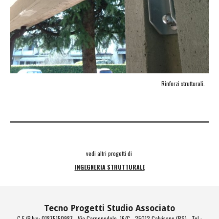
Rinforzi strutturali.
vedi altri progetti di 
INGEGNERIA STRUTTURALE
Tecno Progetti Studio Associato
C.F./P.Iva: 01875150987 - Via Carpenedolo, 16/C - 25012 Calvisano (BS) - Tel.: