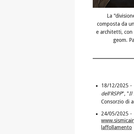
La "division
composta da un
e architetti, co
geom. Pa
18
/12/2025 - 
dell'RSPP
", "
Il
Consorzio di a
24/05/2025 - D
www.sismicain
laffollamento