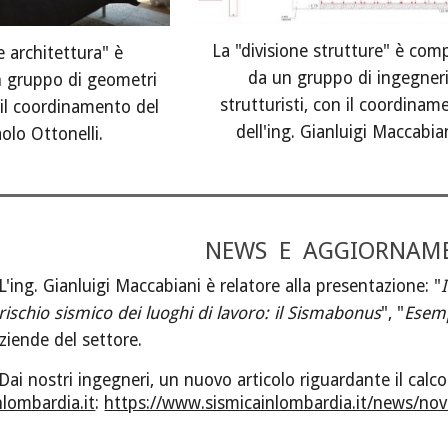
La "divisione strutture" è com
e architettura" è
da un gruppo di ingegner
 gruppo di geometri
strutturisti, con il coordinam
n il coordinamento del
dell'ing. Gianluigi Maccabian
olo Ottonelli.
NEWS E AGGIORNAM
L'ing. Gianluigi Maccabiani è relatore alla presentazione: "
 rischio sismico dei luoghi di lavoro: il Sismabonus
", "
Esemp
ziende del settore.
ai nostri ingegneri, un nuovo articolo riguardante il calcol
lombardia.it
:
https://www.sismicainlombardia.it/news/novi