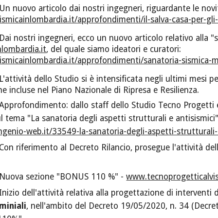
n nuovo articolo dai nostri ingegneri, riguardante le novi
ismicainlombardia.it/approfondimenti/il-salva-casa-per-gli
ai nostri ingegneri, ecco un nuovo articolo relativo alla "s
lombardia.it
, del quale siamo ideatori e curatori:
ismicainlombardia.it/approfondimenti/sanatoria-sismica-m
'attività dello Studio si è intensificata negli ultimi mesi pe
e incluse nel Piano Nazionale di Ripresa e Resilienza.
 Approfondimento: d
allo staff dello Studio Tecno Progetti 
l tema "La sana
toria degli aspetti strutturali e antisismic
genio-web.it/33549-la-sanatoria-degli-aspetti-strutturali-
on riferimento al Decreto Rilancio, prosegue l'attività del
 Nuova sezione "BONUS 110 %" -
www.tecnoprogetticalvi
izio dell'attività relativa alla progettazione di interventi 
miniali
, nell'ambito del Decreto 19/05/2020, n. 34 (Decret